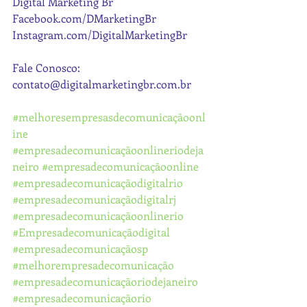
Digital Marketing Br
Facebook.com/DMarketingBr
Instagram.com/DigitalMarketingBr
Fale Conosco: 
contato@digitalmarketingbr.com.br
#melhoresempresasdecomunicaçãoonl
ine
#empresadecomunicaçãoonlineriodeja
neiro
#empresadecomunicaçãoonline
#empresadecomunicaçãodigitalrio
#empresadecomunicaçãodigitalrj
#empresadecomunicaçãoonlinerio
#Empresadecomunicaçãodigital
#empresadecomunicaçãosp
#melhorempresadecomunicação
#empresadecomunicaçãoriodejaneiro
#empresadecomunicaçãorio