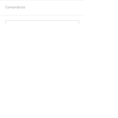
Comentários
Escreva um comentário
Contato
Agência Digital Marketing Br