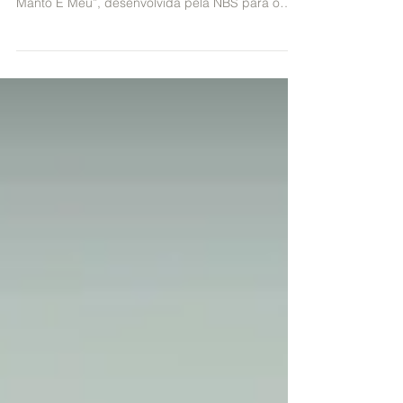
nova campanha
A torcida como protagonista em todos os
momentos. Esse é o conceito da campanha “O
Manto É Meu”, desenvolvida pela NBS para o
Flamengo e...